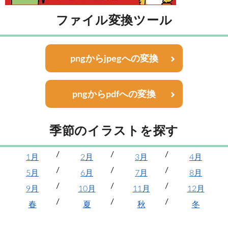
ファイル変換ツール
pngからjpegへの変換
pngからpdfへの変換
季節のイラストを探す
1月
2月
3月
4月
5月
6月
7月
8月
9月
10月
11月
12月
春
夏
秋
冬