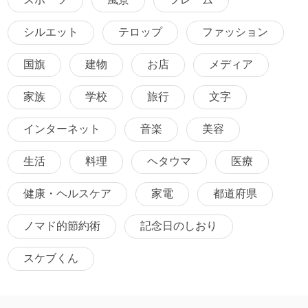
スポーツ
風景
フレーム
シルエット
テロップ
ファッション
国旗
建物
お店
メディア
家族
学校
旅行
文字
インターネット
音楽
美容
生活
料理
ヘタウマ
医療
健康・ヘルスケア
家電
都道府県
ノマド的節約術
記念日のしおり
スケブくん