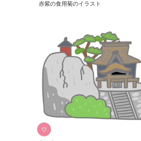
赤紫の食用菊のイラスト
♡