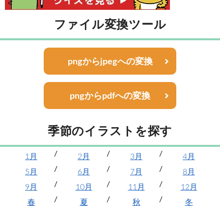
ファイル変換ツール
pngからjpegへの変換
pngからpdfへの変換
季節のイラストを探す
1月
2月
3月
4月
5月
6月
7月
8月
9月
10月
11月
12月
春
夏
秋
冬