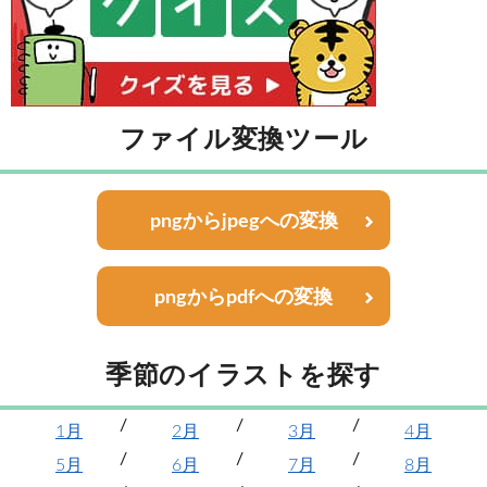
ファイル変換ツール
pngからjpegへの変換
pngからpdfへの変換
季節のイラストを探す
1月
2月
3月
4月
5月
6月
7月
8月