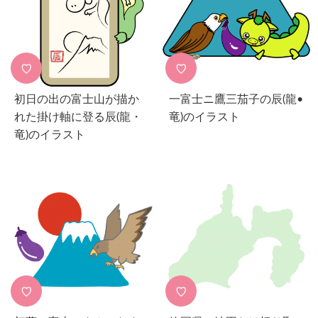
♡
♡
初日の出の富士山が描か
一富士ニ鷹三茄子の辰(龍•
れた掛け軸に登る辰(龍・
竜)のイラスト
竜)のイラスト
♡
♡