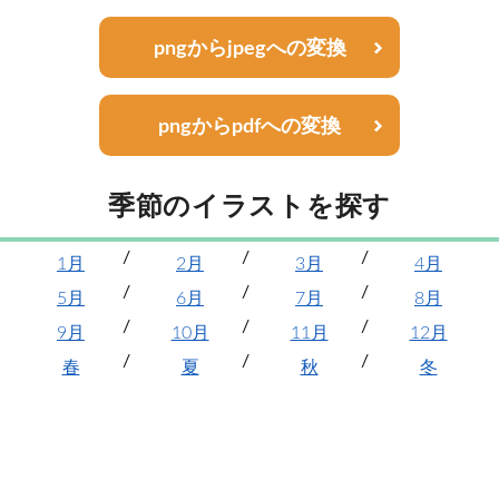
pngからjpegへの変換
pngからpdfへの変換
季節のイラストを探す
1月
2月
3月
4月
5月
6月
7月
8月
9月
10月
11月
12月
春
夏
秋
冬