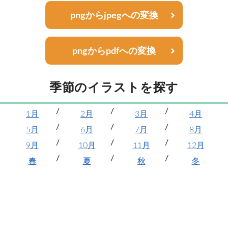
pngからjpegへの変換
pngからpdfへの変換
季節のイラストを探す
1月
2月
3月
4月
5月
6月
7月
8月
9月
10月
11月
12月
春
夏
秋
冬