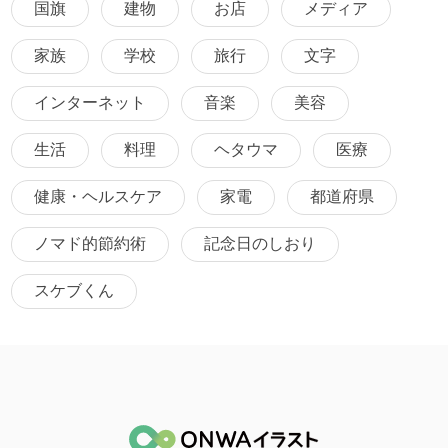
国旗
建物
お店
メディア
家族
学校
旅行
文字
インターネット
音楽
美容
生活
料理
ヘタウマ
医療
健康・ヘルスケア
家電
都道府県
ノマド的節約術
記念日のしおり
スケブくん