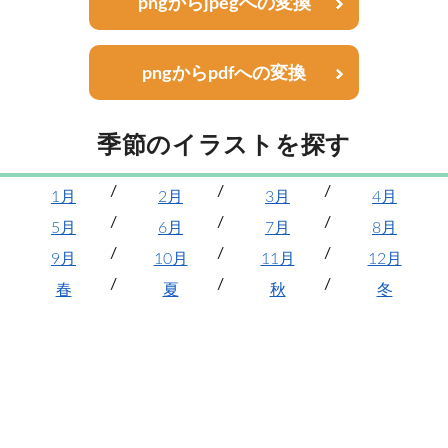
pngからjpegへの変換
pngからpdfへの変換
季節のイラストを探す
1月
2月
3月
4月
5月
6月
7月
8月
9月
10月
11月
12月
春
夏
秋
冬